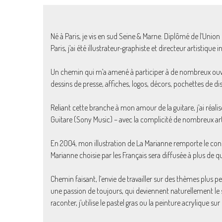
Né à Paris, je vis en sud Seine & Marne. Diplômé de l’Union
Paris, j’ai été illustrateur-graphiste et directeur artistique 
Un chemin qui m’a amené à participer à de nombreux ouvrag
dessins de presse, affiches, logos, décors, pochettes de d
Reliant cette branche à mon amour de la guitare, j’ai réali
Guitare (Sony Music) – avec la complicité de nombreux arti
En 2004, mon illustration de La Marianne remporte le con
Marianne choisie par les Français sera diffusée à plus de q
Chemin faisant, l’envie de travailler sur des thèmes plus p
une passion de toujours, qui deviennent naturellement le s
raconter, j’utilise le pastel gras ou la peinture acrylique sur