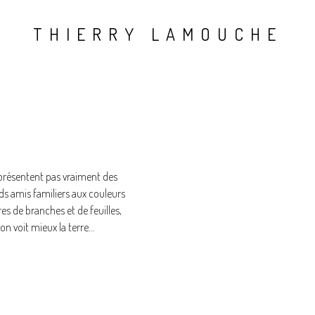
THIERRY LAMOUCHE
présentent pas vraiment des
nds amis familiers aux couleurs
es de branches et de feuilles,
 l’on voit mieux la terre…