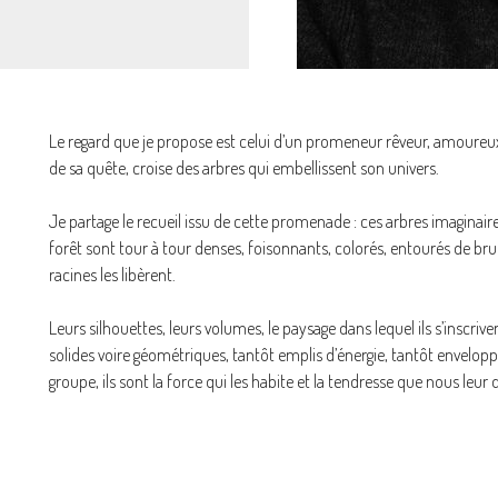
Le regard que je propose est celui d’un promeneur rêveur, amoureux
de sa quête, croise des arbres qui embellissent son univers.
Je partage le recueil issu de cette promenade : ces arbres imaginaires, i
forêt sont tour à tour denses, foisonnants, colorés, entourés de bru
racines les libèrent.
Leurs silhouettes, leurs volumes, le paysage dans lequel ils s’inscrive
solides voire géométriques, tantôt emplis d’énergie, tantôt envelop
groupe, ils sont la force qui les habite et la tendresse que nous leur